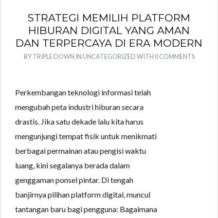
STRATEGI MEMILIH PLATFORM
HIBURAN DIGITAL YANG AMAN
DAN TERPERCAYA DI ERA MODERN
BY
TRIPLE DOWN
IN
UNCATEGORIZED
WITH
0 COMMENTS
Log in
Log in
Don't have an account?
Don't have an account?
Sign Up
Sign Up
Perkembangan teknologi informasi telah
Username
Username
mengubah peta industri hiburan secara
drastis. Jika satu dekade lalu kita harus
mengunjungi tempat fisik untuk menikmati
Password
Password
berbagai permainan atau pengisi waktu
luang, kini segalanya berada dalam
genggaman ponsel pintar. Di tengah
LOGIN
LOGIN
banjirnya pilihan platform digital, muncul
tantangan baru bagi pengguna: Bagaimana