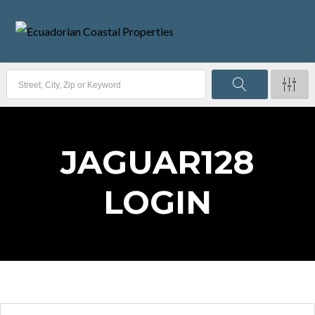
JAGUAR128
LOGIN